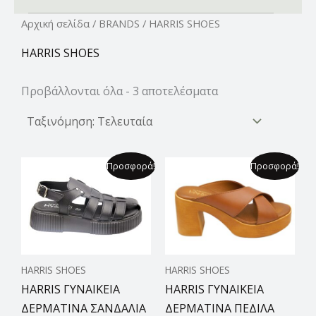
Αρχική σελίδα
/
BRANDS
/ HARRIS SHOES
HARRIS SHOES
Προβάλλονται όλα - 3 αποτελέσματα
Original
Η
Original
Η
Προσφορά!
Προσφορά!
price
τρέχουσα
price
τρέχουσα
was:
τιμή
was:
τιμή
79,99 €.
είναι:
79,99 €.
είναι:
49,00 €.
69,99 €.
HARRIS SHOES
HARRIS SHOES
HARRIS ΓΥΝΑΙΚΕΙΑ
HARRIS ΓΥΝΑΙΚΕΙΑ
ΔΕΡΜΑΤΙΝΑ ΣΑΝΔΑΛΙΑ
ΔΕΡΜΑΤΙΝΑ ΠΕΔΙΛΑ