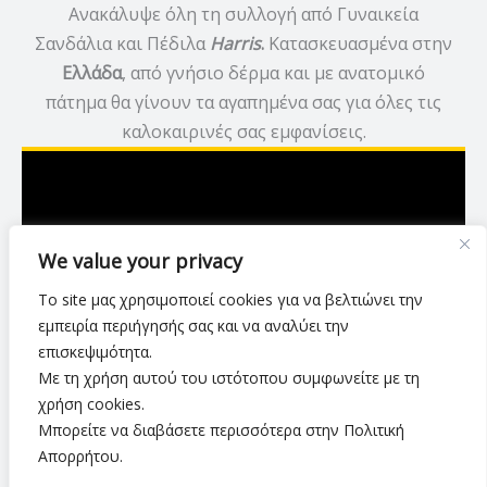
Ανακάλυψε όλη τη συλλογή από Γυναικεία
Σανδάλια και Πέδιλα
Harris
.
Κατασκευασμένα στην
Ελλάδα
, από γνήσιο δέρμα και με ανατομικό
πάτημα θα γίνουν τα αγαπημένα σας για όλες τις
καλοκαιρινές σας εμφανίσεις.
Ασκληπιού 7,Λάρισα
We value your privacy
2416 007423
Το site μας χρησιμοποιεί cookies για να βελτιώνει την
luxurylarisa2024@gmail.com
εμπειρία περιήγησής σας και να αναλύει την
επισκεψιμότητα.
Με τη χρήση αυτού του ιστότοπου συμφωνείτε με τη
Πολιτική Απορρήτου
•
Όροι Χρήσης
•
χρήση cookies.
Τρόποι & Μέθοδοι Αποστολής
•
Πολιτική Επιστροφών
•
Μπορείτε να διαβάσετε περισσότερα στην Πολιτική
Τρόποι Πληρωμής
Απορρήτου.