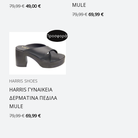
MULE
79,99
€
49,00
€
79,99
€
69,99
€
Original
Η
Προσφορά!
price
τρέχουσα
was:
τιμή
79,99 €.
είναι:
69,99 €.
HARRIS SHOES
HARRIS ΓΥΝΑΙΚΕΙΑ
ΔΕΡΜΑΤΙΝΑ ΠΕΔΙΛΑ
MULE
79,99
€
69,99
€