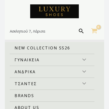
Sorted
Facebook
Instagram
TikTok
Μετάβαση
by
στο
latest
περιεχόμενο
Αναζήτηση
Ασκληπιού 7, Λάρισα
NEW COLLECTION SS26
ΓΥΝΑΙΚΕΙΑ
ΑΝΔΡΙΚΑ
ΤΣΑΝΤΕΣ
BRANDS
ABOUT US